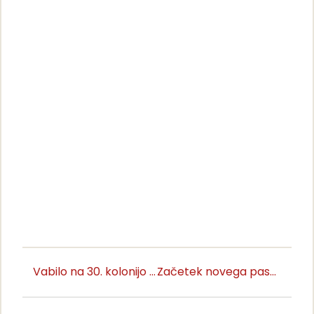
Vabilo na 30. kolonijo Umetniki za karitas
Začetek novega pastoralnega leta