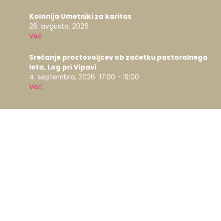
Kolonija Umetniki za karitas
28. avgusta, 2026
Več
Srečanje prostovoljcev ob začetku pastoralnega
leta, Log pri Vipavi
4. septembra, 2026
17:00
-
19:00
Več