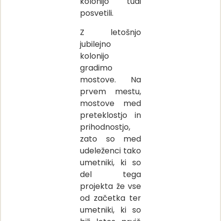
kolonijo tudi
posvetili.
Z letošnjo
jubilejno
kolonijo
gradimo
mostove. Na
prvem mestu,
mostove med
preteklostjo in
prihodnostjo,
zato so med
udeleženci tako
umetniki, ki so
del tega
projekta že vse
od začetka ter
umetniki, ki so