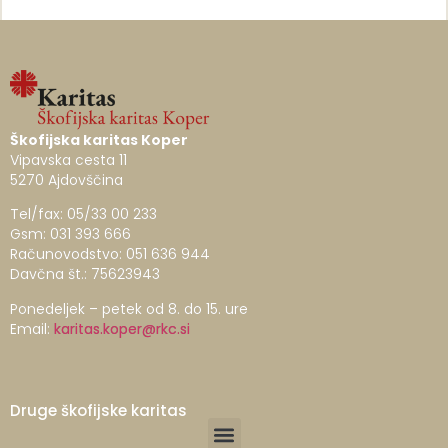
Škofijska karitas Koper
Vipavska cesta 11
5270 Ajdovščina
Tel/fax: 05/33 00 233
Gsm: 031 393 666
Računovodstvo: 051 636 944
Davčna št.: 75623943
Ponedeljek – petek od 8. do 15. ure
Email:
karitas.koper@rkc.si
Druge škofijske karitas