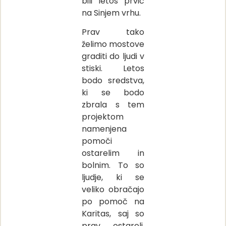
bili letos prvič
na Sinjem vrhu.
Prav tako
želimo mostove
graditi do ljudi v
stiski. Letos
bodo sredstva,
ki se bodo
zbrala s tem
projektom
namenjena
pomoči
ostarelim in
bolnim. To so
ljudje, ki se
veliko obračajo
po pomoč na
Karitas, saj so
prav ostareli,