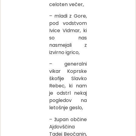
celoten večer,
– mladi z Gore,
pod vodstvom
Ivice Vidmar, ki
so nas
nasmejali z
izvirno igrico,
– generalni
vikar Koprske
škofije Slavko
Rebec, ki nam
je odstrl nekaj
pogledov na
letošnje geslo,
– župan občine
Ajdovščina
Tadej Beočanin,