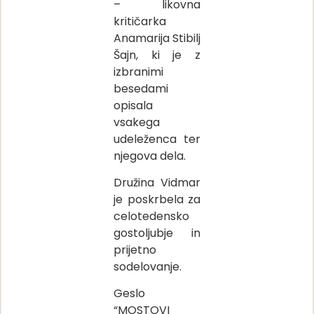
– likovna
kritičarka
Anamarija Stibilj
Šajn, ki je z
izbranimi
besedami
opisala
vsakega
udeleženca ter
njegova dela.
Družina Vidmar
je poskrbela za
celotedensko
gostoljubje in
prijetno
sodelovanje.
Geslo
“MOSTOVI