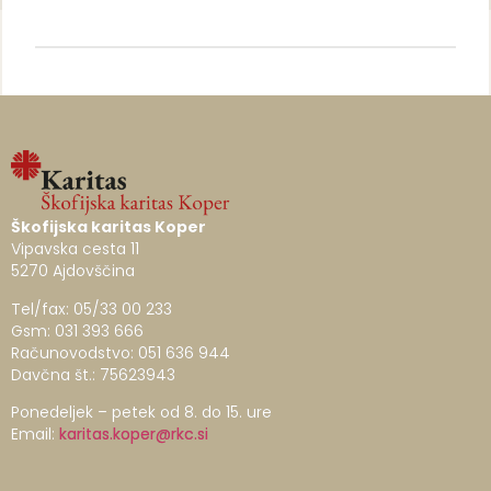
Škofijska karitas Koper
Vipavska cesta 11
5270 Ajdovščina
Tel/fax: 05/33 00 233
Gsm: 031 393 666
Računovodstvo: 051 636 944
Davčna št.: 75623943
Ponedeljek – petek od 8. do 15. ure
Email:
karitas.koper@rkc.si