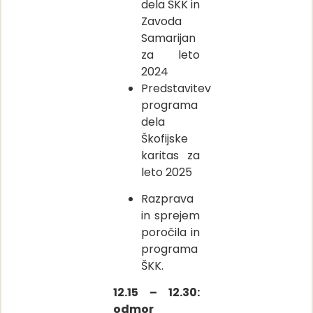
dela ŠKK in
Zavoda
Samarijan
za leto
2024
Predstavitev
programa
dela
Škofijske
karitas za
leto 2025
Razprava
in sprejem
poročila in
programa
ŠKK.
12.15 – 12.30:
odmor