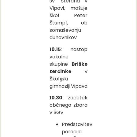
sv. Štefana v
Vipavi, mašuje
škof Peter
Štumpf, ob
somaševanju
duhovnikov
10.15
: nastop
vokalne
skupine
Briške
tercinke
v
Škofijski
gimnaziji Vipava
10.30
: začetek
občnega zbora
v ŠGV
Predstavitev
poročila