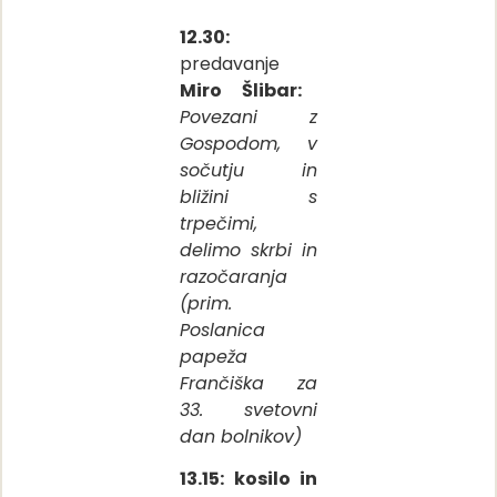
12.30:
predavanje
Miro Šlibar:
Povezani z
Gospodom, v
sočutju in
bližini s
trpečimi,
delimo skrbi in
razočaranja
(prim.
Poslanica
papeža
Frančiška za
33. svetovni
dan bolnikov)
13.15: kosilo in