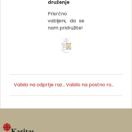
druženje
Prisrčno
vabljeni, da se
nam pridružite!
Vabilo na odprtje razstave Umetniki za karitas v Galeriji Družina
Vabilo na postno romanje na Sveto goro