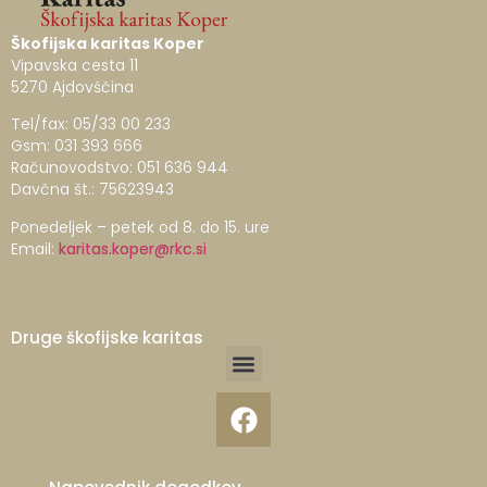
Škofijska karitas Koper
Vipavska cesta 11
5270 Ajdovščina
Tel/fax: 05/33 00 233
Gsm: 031 393 666
Računovodstvo: 051 636 944
Davčna št.: 75623943
Ponedeljek – petek od 8. do 15. ure
Email:
karitas.koper@rkc.si
Druge škofijske karitas