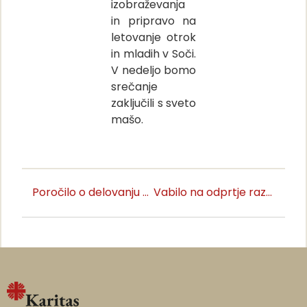
izobraževanja
in pripravo na
letovanje otrok
in mladih v Soči.
V nedeljo bomo
srečanje
zaključili s sveto
mašo.
Poročilo o delovanju ŠK Koper v letu 2023
Vabilo na odprtje razstave Umetniki za karitas v Veržeju