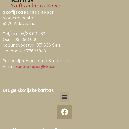
Škofijska karitas Koper
Vipavska cesta 11
5270 Ajdovščina
Tel/fax: 05/33 00 233
Gsm: 031 393 666
Računovodstvo: 051 636 944
Davčna št.: 75623943
Ponedeljek – petek od 8. do 15. ure
Email:
karitas.koper@rkc.si
Druge škofijske karitas