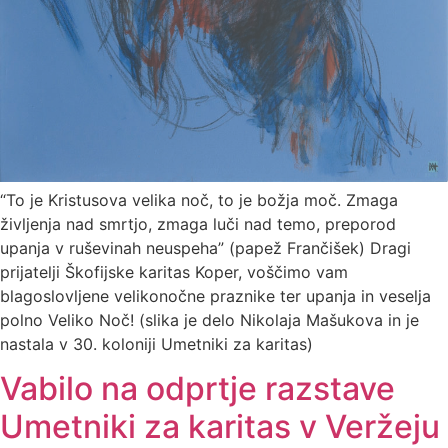
“To je Kristusova velika noč, to je božja moč. Zmaga
življenja nad smrtjo, zmaga luči nad temo, preporod
upanja v ruševinah neuspeha” (papež Frančišek) Dragi
prijatelji Škofijske karitas Koper, voščimo vam
blagoslovljene velikonočne praznike ter upanja in veselja
polno Veliko Noč! (slika je delo Nikolaja Mašukova in je
nastala v 30. koloniji Umetniki za karitas)
Vabilo na odprtje razstave
Umetniki za karitas v Veržeju