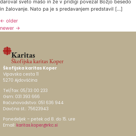
daroval sveto mašo in že v pridigi povezal Božjo besedo
in žalovanje. Nato pa je s predavanjem predstavil […]
←
older
newer
→
Škofijska karitas Koper
Vipavska cesta 11
5270 Ajdovščina
Tel/fax: 05/33 00 233
Gsm: 031 393 666
Računovodstvo: 051 636 944
Davčna št.: 75623943
Ponedeljek – petek od 8. do 15. ure
Email:
karitas.koper@rkc.si