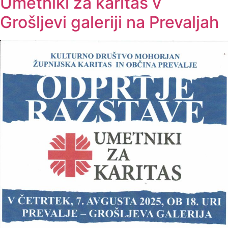
Umetniki za karitas v
Grošljevi galeriji na Prevaljah