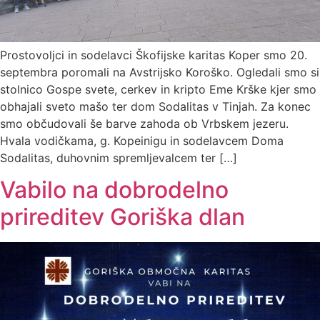
Prostovoljci in sodelavci Škofijske karitas Koper smo 20.
septembra poromali na Avstrijsko Koroško. Ogledali smo si
stolnico Gospe svete, cerkev in kripto Eme Krške kjer smo
obhajali sveto mašo ter dom Sodalitas v Tinjah. Za konec
smo občudovali še barve zahoda ob Vrbskem jezeru.
Hvala vodičkama, g. Kopeinigu in sodelavcem Doma
Sodalitas, duhovnim spremljevalcem ter […]
Vabilo na dobrodelno
prireditev Goriška dlan