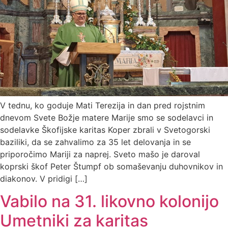
V tednu, ko goduje Mati Terezija in dan pred rojstnim
dnevom Svete Božje matere Marije smo se sodelavci in
sodelavke Škofijske karitas Koper zbrali v Svetogorski
baziliki, da se zahvalimo za 35 let delovanja in se
priporočimo Mariji za naprej. Sveto mašo je daroval
koprski škof Peter Štumpf ob somaševanju duhovnikov in
diakonov. V pridigi […]
Vabilo na 31. likovno kolonijo
Umetniki za karitas